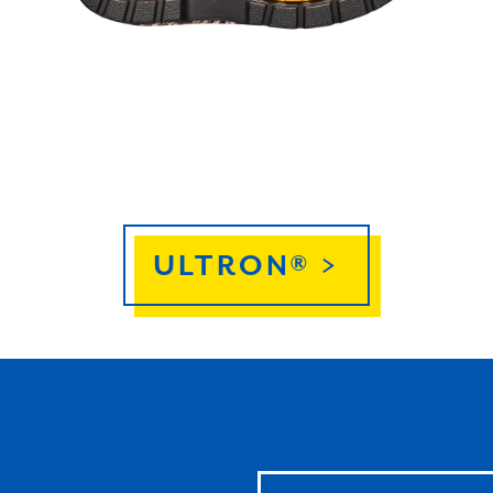
ULTRON® >
Leave