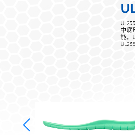
U
UL2
中底
能。
UL2