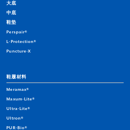
大底
中底
鞋垫
Perspair®
L-Protection®
Puncture-X
鞋履材料
Meramax®
Maxum-Lite®
Ultra-Lite®
Ultron®
PUR-Bio®