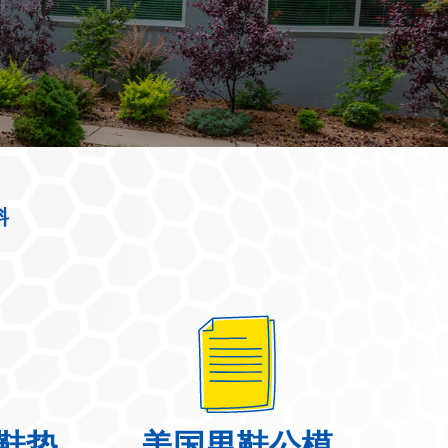
料
鞋垫
美国男鞋公模